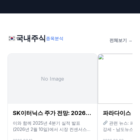
국내주식
종목분석
전체보기 →
No Image
SK이터닉스 주가 전망: 2026년
파라다이스 주가
실적 퀀텀점프와 확실한 투자 기
실적 퀀텀점프와
이와 함께 2025년 4분기 실적 발표
관련 뉴스: 파라
(2026년 2월 10일)에서 시장 컨센서스를
강세 - 남도뉴스
회 분석
회 분석
상회하는 매출 153B KRW를 달성하며 견