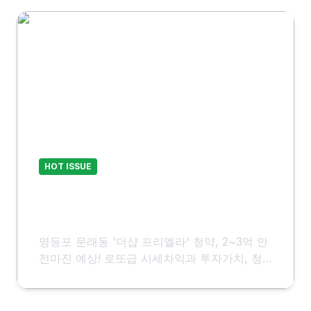
HOT ISSUE
더샵 프리엘라: 문래 로또 청약?
2~3억 안전마진 완벽 분석!
영등포 문래동 '더샵 프리엘라' 청약, 2~3억 안
전마진 예상! 로또급 시세차익과 투자가치, 청
약 전략, 분양가, 입지까지 심층 분석합니다.