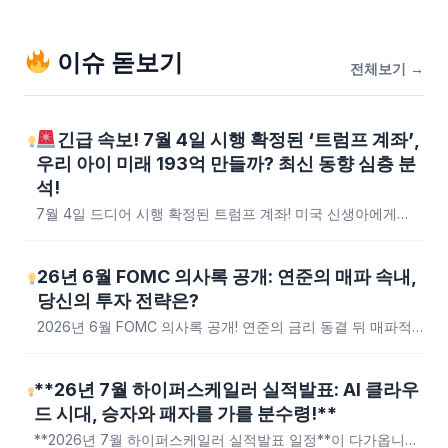
이슈 돋보기
전체보기 →
긴급 속보! 7월 4일 시행 확정된
‘트럼프 계좌’
,
우리 아이 미래 193억 만들까? 최신 동향 심층 분
석!
7월 4일 드디어 시행 확정된 트럼프 계좌! 미국 신생아에게
1,000달러 종잣돈과 비과세 혜택을 제공해 최대 193억 자산을
약속하는 이 정책의...
26년 6월 FOMC 의사록 공개: 연준의 매파 속내,
당신의 투자 전략은?
2026년 6월 FOMC 의사록 공개! 연준의 금리 동결 뒤 매파적
메시지의 속내를 파헤치고, 주식, 부동산, 대출 금리에 미칠 영
향과 대응...
**26년 7월 하이퍼스케일러 실적발표: AI 클라우
드 시대, 승자와 패자를 가를 분수령!**
**2026년 7월 하이퍼스케일러 실적발표 일정**이 다가옵니