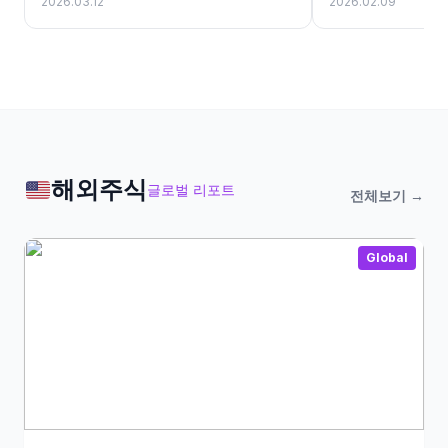
2026.03.12
2026.02.09
조한 펀더멘털을 입증했습니다. 특히 신
안우이 해상풍력 개발용역 매출 인식이
긍정적인 영향을 미쳤습니다. 또한 분기
평균 1개 이상 솔라닉스 프로젝트 수행 역
량과...
해외주식
글로벌 리포트
전체보기 →
Global