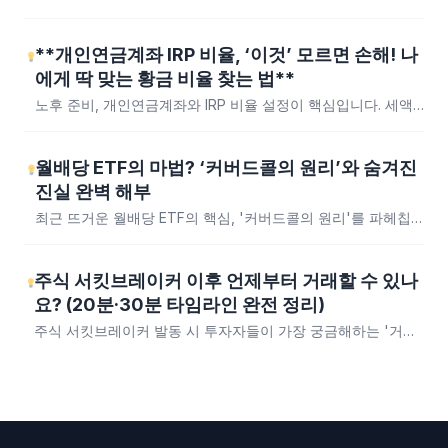
다. AI·클라우드 투자 사이클의 분수령으로 꼽히는 이번 발표에
서, 주요 기업들의 투자 효율과 AI 수익화가 어떻게...
**개인연금계좌 IRP 비율, ‘이것’ 모르면 손해! 나
에게 딱 맞는 황금 비율 찾는 법**
노후 준비, 개인연금계좌와 IRP 비율 설정이 핵심입니다. 세액
공제 한도 900만원을 최대한 활용하면서 유동성과 투자 자유
도를 고려한 나만의 최적 IRP 비율을...
월배당 ETF의 마법? ‘커버드콜의 원리’와 숨겨진
진실 완벽 해부
최근 뜨거운 월배당 ETF의 핵심, '커버드콜의 원리'를 파헤칩
니다. 기초자산 보유, 콜옵션 매도, 프리미엄 수익까지! 개념부
터 한국 시장 동향, 오해와 진실,...
주식 서킷브레이커 이후 언제부터 거래할 수 있나
요? (20분·30분 타임라인 완전 정리)
주식 서킷브레이커 발동 시 투자자들이 가장 궁금해하는 '거래
재개 시간'부터 1·2·3단계별 상세 조치, 사이드카·VI와의 차이점,
그리고 실제 투자 대응법까지, 서울러스가...